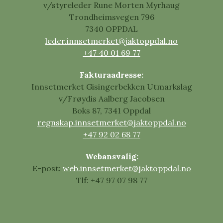
v/styreleder Rune Morten Myrhaug
Trondheimsvegen 796
7340 OPPDAL
leder.innsetmerket@jaktoppdal.no
+47 40 01 69 77
Fakturaadresse:
Innsetmerket Gisingerbekken Utmarkslag
v/Frøydis Aalberg Jacobsen
Boks 87, 7341 Oppdal
regnskap.innsetmerket@jaktoppdal.no
+47 92 02 68 77
Webansvalig:
E-post:
web.innsetmerket@jaktoppdal.no
Tlf: +47 97 07 98 77