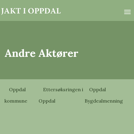
To
Andre Aktører
Oppdal
Ettersøksringen i
Oppdal
kommune
Oppdal
Bygdealmenning